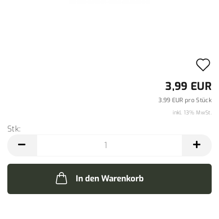
A
d
3,99 EUR
M
3,99 EUR pro Stück
inkl. 13% MwSt.
Stk:
Stk
In den Warenkorb