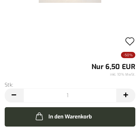
A
d
-50%
M
Nur 6,50 EUR
inkl. 10% MwSt.
Stk:
Stk
In den Warenkorb